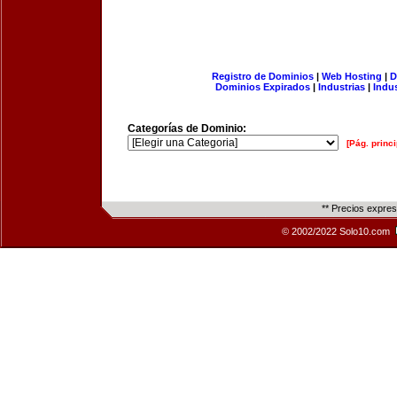
Registro de Dominios
|
Web Hosting
|
D
Dominios Expirados
|
Industrias
|
Indu
Categorías de Dominio:
[Pág. princi
** Precios expre
© 2002/2022 Solo10.com