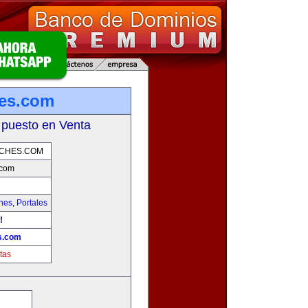
hes.com
 puesto en Venta
OCHES.COM
.com
hes
,
Portales
!
s.com
tas