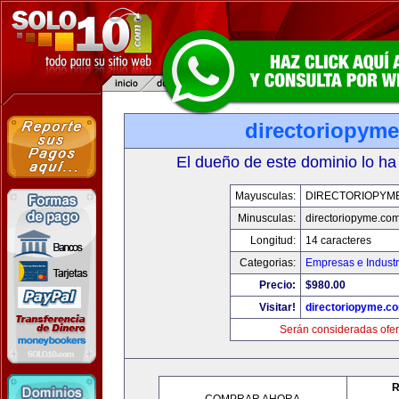
directoriopym
El dueño de este dominio lo ha
Mayusculas:
DIRECTORIOPYM
Minusculas:
directoriopyme.co
Longitud:
14 caracteres
Categorias:
Empresas e Industr
Precio:
$980.00
Visitar!
directoriopyme.c
Serán consideradas ofer
R