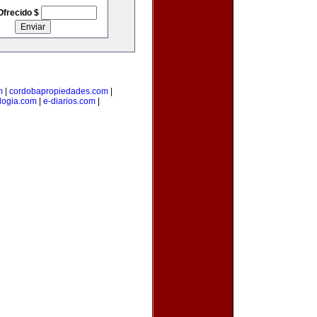
Ofrecido $
m
|
cordobapropiedades.com
|
ologia.com
|
e-diarios.com
|