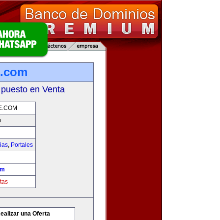
e.com
 puesto en Venta
E.COM
m
ias
,
Portales
om
tas
ealizar una Oferta