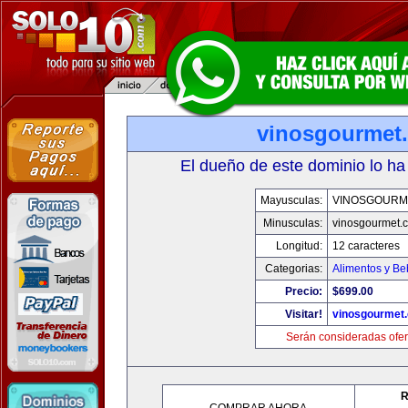
vinosgourmet
El dueño de este dominio lo ha
Mayusculas:
VINOSGOURM
Minusculas:
vinosgourmet.
Longitud:
12 caracteres
Categorias:
Alimentos y Be
Precio:
$699.00
Visitar!
vinosgourmet
Serán consideradas ofer
R