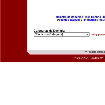
Registro de Dominios
|
Web Hosting
|
D
Dominios Expirados
|
Industrias
|
Indu
Categorías de Dominio:
[Pág. princi
** Precios expre
© 2002/2022 Solo10.com