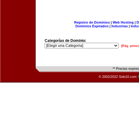
Registro de Dominios
|
Web Hosting
|
D
Dominios Expirados
|
Industrias
|
Indu
Categorías de Dominio:
[Pág. princi
** Precios expre
© 2002/2022 Solo10.com