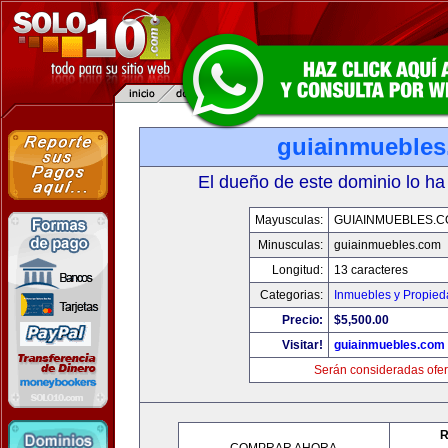
guiainmueble
El dueño de este dominio lo ha
Mayusculas:
GUIAINMUEBLES.
Minusculas:
guiainmuebles.com
Longitud:
13 caracteres
Categorias:
Inmuebles y Propie
Precio:
$5,500.00
Visitar!
guiainmuebles.com
Serán consideradas ofer
R