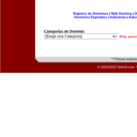
Registro de Dominios
|
Web Hosting
|
D
Dominios Expirados
|
Industrias
|
Indu
Categorías de Dominio:
[Pág. princi
** Precios expre
© 2002/2022 Solo10.com